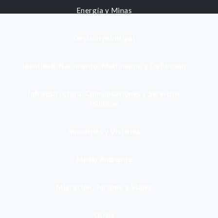
Energía y Minas
Gestión municipal
Identidad, Nacimiento, Matrimonio y Defunción
Infraestructura, Comunicaciones y Servicios
Públicos
Inmuebles y Vivienda
Medio Ambiente
Migración, Turismo y Viajes
Otros