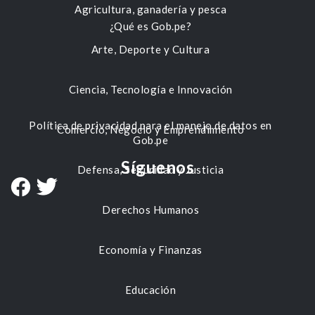
Agricultura, ganadería y pesca
¿Qué es Gob.pe?
Arte, Deporte y Cultura
Ciencia, Tecnología e Innovación
Política de privacidad para el manejo de datos en
Comercio, Negocio y Emprendimiento
Gob.pe
Síguenos
Defensa, Seguridad y Justicia
Derechos Humanos
Economía y Finanzas
Educación