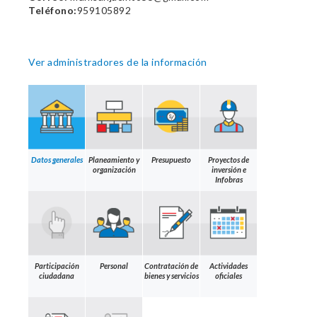
Teléfono:
959105892
Ver administradores de la información
Datos generales
Planeamiento y
Presupuesto
Proyectos de
organización
inversión e
Infobras
Participación
Personal
Contratación de
Actividades
ciudadana
bienes y servicios
oficiales