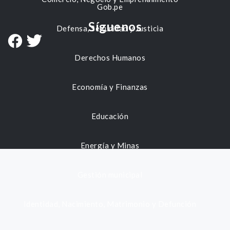
Gob.pe
Síguenos
Defensa, Seguridad y Justicia
Derechos Humanos
Economía y Finanzas
Educación
Energía y Minas
Gestión municipal
Identidad, Nacimiento, Matrimonio y Defunción