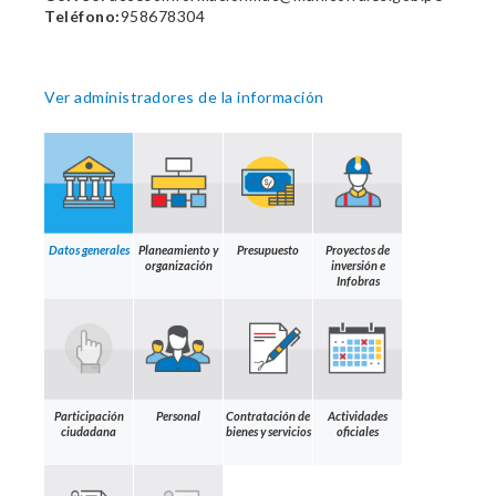
Teléfono:
958678304
Ver administradores de la información
Datos generales
Planeamiento y
Presupuesto
Proyectos de
organización
inversión e
Infobras
Participación
Personal
Contratación de
Actividades
ciudadana
bienes y servicios
oficiales