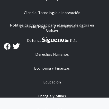
Ciencia, Tecnología e Innovación
Política de privacidad para el manejo de datos en
Comercio, Negocio y Emprendimiento
Gob.pe
Síguenos
Defensa, Seguridad y Justicia
Derechos Humanos
Economía y Finanzas
Educación
Energía y Minas