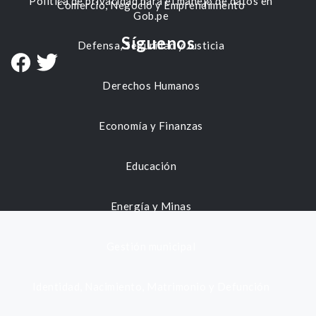
Política de privacidad para el manejo de datos en
Comercio, Negocio y Emprendimiento
Gob.pe
Síguenos
Defensa, Seguridad y Justicia
Derechos Humanos
Economía y Finanzas
Educación
Energía y Minas
Gestión municipal
Identidad, Nacimiento, Matrimonio y Defunción