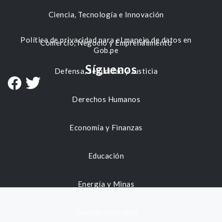
Ciencia, Tecnología e Innovación
Política de privacidad para el manejo de datos en
Comercio, Negocio y Emprendimiento
Gob.pe
Síguenos
Defensa, Seguridad y Justicia
Derechos Humanos
Economía y Finanzas
Educación
Energía y Minas
Gestión municipal