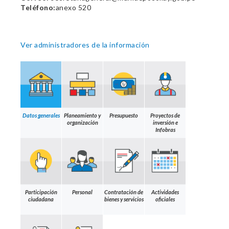
Teléfono:
anexo 520
Ver administradores de la información
Datos generales
Planeamiento y
Presupuesto
Proyectos de
organización
inversión e
Infobras
Participación
Personal
Contratación de
Actividades
ciudadana
bienes y servicios
oficiales