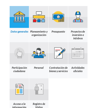
Datos generales
Planeamiento y
Presupuesto
Proyectos de
organización
inversión e
Infobras
Participación
Personal
Contratación de
Actividades
ciudadana
bienes y servicios
oficiales
Acceso a la
Registro de
información
Visitas