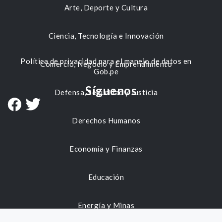
Arte, Deporte y Cultura
Ciencia, Tecnología e Innovación
Política de privacidad para el manejo de datos en
Comercio, Negocio y Emprendimiento
Gob.pe
Síguenos
Defensa, Seguridad y Justicia
Derechos Humanos
Economía y Finanzas
Educación
Energía y Minas