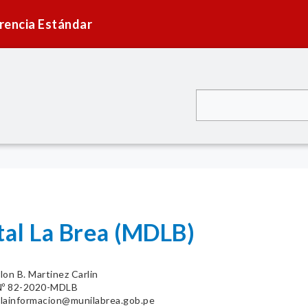
rencia Estándar
tal La Brea (MDLB)
lon B. Martinez Carlin
º 82-2020-MDLB
lainformacion@munilabrea.gob.pe