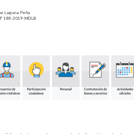
ne Laguna Peña
º 188-2019-MDLB
royectos de
Participación
Personal
Contratación de
Actividades
sión e Infobras
ciudadana
bienes y servicios
oficiales