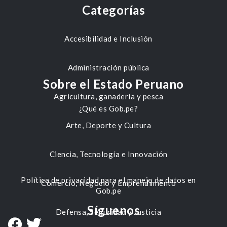
Categorías
Accesibilidad e Inclusión
Administración pública
Sobre el Estado Peruano
Agricultura, ganadería y pesca
¿Qué es Gob.pe?
Arte, Deporte y Cultura
Ciencia, Tecnología e Innovación
Política de privacidad para el manejo de datos en
Comercio, Negocio y Emprendimiento
Gob.pe
Síguenos
Defensa, Seguridad y Justicia