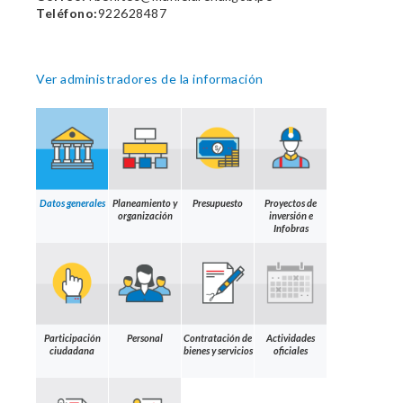
Teléfono:
922628487
Ver administradores de la información
Datos generales
Planeamiento y
Presupuesto
Proyectos de
organización
inversión e
Infobras
Participación
Personal
Contratación de
Actividades
ciudadana
bienes y servicios
oficiales