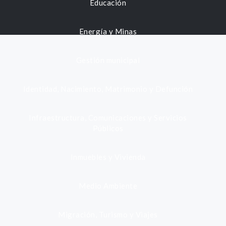
Educación
Energía y Minas
Gestión municipal
Identidad, Nacimiento, Matrimonio y Defunción
Infraestructura, Comunicaciones y Servicios
Públicos
Inmuebles y Vivienda
Medio Ambiente
Migración, Turismo y Viajes