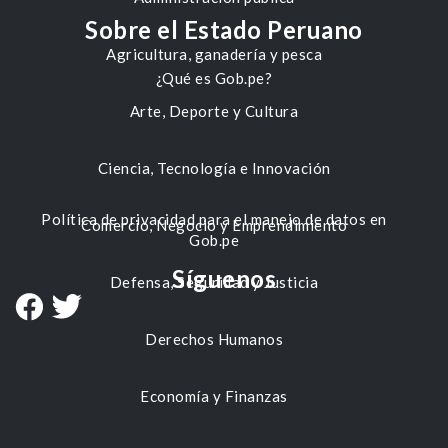
Sobre el Estado Peruano
Agricultura, ganadería y pesca
¿Qué es Gob.pe?
Arte, Deporte y Cultura
Ciencia, Tecnología e Innovación
Política de privacidad para el manejo de datos en
Comercio, Negocio y Emprendimiento
Gob.pe
Síguenos
Defensa, Seguridad y Justicia
Derechos Humanos
Economía y Finanzas