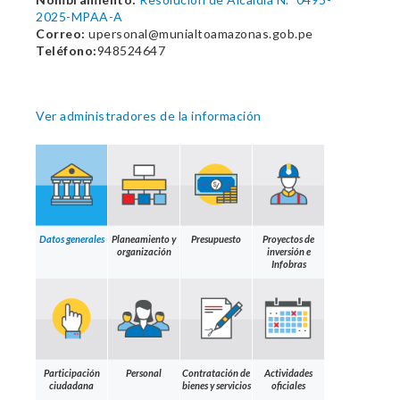
2025-MPAA-A
Correo:
upersonal@munialtoamazonas.gob.pe
Teléfono:
948524647
Ver administradores de la información
Datos generales
Planeamiento y
Presupuesto
Proyectos de
organización
inversión e
Infobras
Participación
Personal
Contratación de
Actividades
ciudadana
bienes y servicios
oficiales