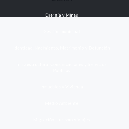
Energía y Minas
Gestión municipal
Identidad, Nacimiento, Matrimonio y Defunción
Infraestructura, Comunicaciones y Servicios
Públicos
Inmuebles y Vivienda
Medio Ambiente
Migración, Turismo y Viajes