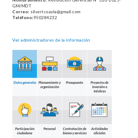
GM/MDT
Correo:
silvertcoayla@gmail.com
Teléfono:
950284232
Ver administradores de la información
Datos generales
Planeamiento y
Presupuesto
Proyectos de
organización
inversión e
Infobras
Participación
Personal
Contratación de
Actividades
ciudadana
bienes y servicios
oficiales