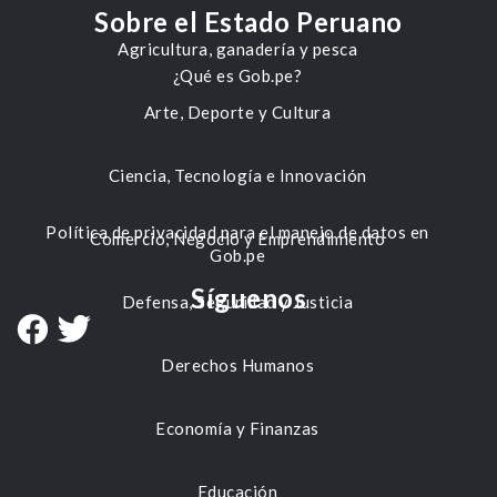
Sobre el Estado Peruano
Agricultura, ganadería y pesca
¿Qué es Gob.pe?
Arte, Deporte y Cultura
Ciencia, Tecnología e Innovación
Política de privacidad para el manejo de datos en
Comercio, Negocio y Emprendimiento
Gob.pe
Síguenos
Defensa, Seguridad y Justicia
Derechos Humanos
Economía y Finanzas
Educación