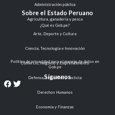
Administración pública
Sobre el Estado Peruano
Agricultura, ganadería y pesca
¿Qué es Gob.pe?
Arte, Deporte y Cultura
Ciencia, Tecnología e Innovación
Política de privacidad para el manejo de datos en
Comercio, Negocio y Emprendimiento
Gob.pe
Síguenos
Defensa, Seguridad y Justicia
Derechos Humanos
Economía y Finanzas