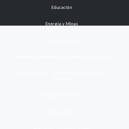
Educación
Energía y Minas
Gestión municipal
Identidad, Nacimiento, Matrimonio y Defunción
Infraestructura, Comunicaciones y Servicios
Públicos
Inmuebles y Vivienda
Medio Ambiente
Migración, Turismo y Viajes