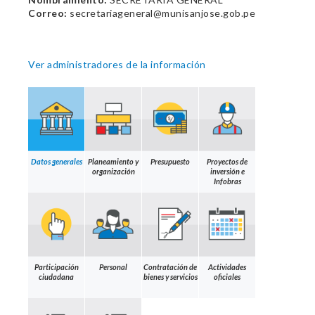
Correo:
secretariageneral@munisanjose.gob.pe
Ver administradores de la información
Datos generales
Planeamiento y
Presupuesto
Proyectos de
organización
inversión e
Infobras
Participación
Personal
Contratación de
Actividades
ciudadana
bienes y servicios
oficiales