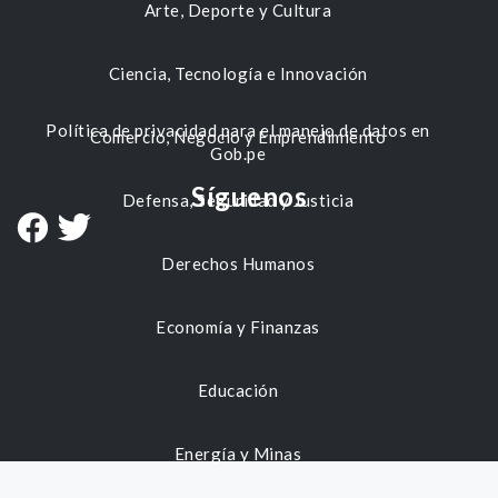
Arte, Deporte y Cultura
Ciencia, Tecnología e Innovación
Política de privacidad para el manejo de datos en
Comercio, Negocio y Emprendimiento
Gob.pe
Síguenos
Defensa, Seguridad y Justicia
Derechos Humanos
Economía y Finanzas
Educación
Energía y Minas