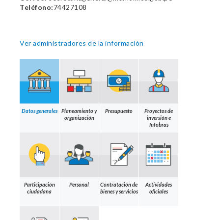
Teléfono:
74427108
Ver administradores de la información
Datos generales
Planeamiento y
Presupuesto
Proyectos de
organización
inversión e
Infobras
Participación
Personal
Contratación de
Actividades
ciudadana
bienes y servicios
oficiales