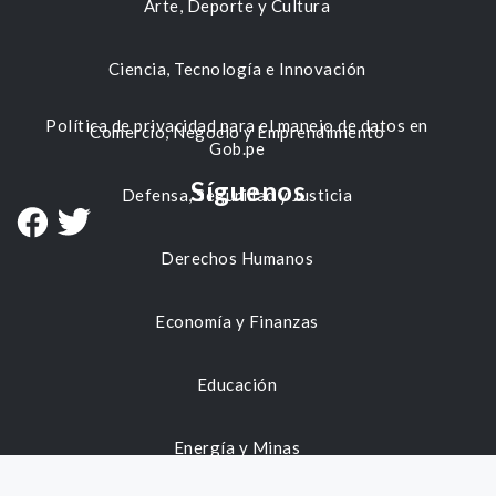
Arte, Deporte y Cultura
Ciencia, Tecnología e Innovación
Política de privacidad para el manejo de datos en
Comercio, Negocio y Emprendimiento
Gob.pe
Síguenos
Defensa, Seguridad y Justicia
Derechos Humanos
Economía y Finanzas
Educación
Energía y Minas