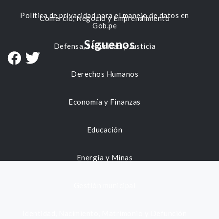
Política de privacidad para el manejo de datos en
Comercio, Negocio y Emprendimiento
Gob.pe
Síguenos
Defensa, Seguridad y Justicia
Derechos Humanos
Economía y Finanzas
Educación
Energía y Minas
Gestión municipal
Identidad, Nacimiento, Matrimonio y Defunción