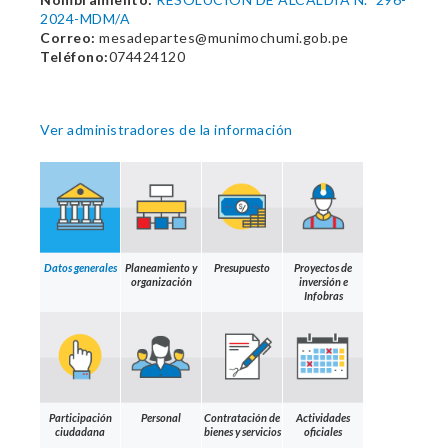
2024-MDM/A
Correo:
mesadepartes@munimochumi.gob.pe
Teléfono:
074424120
Ver administradores de la información
Datos generales
Planeamiento y
Presupuesto
Proyectos de
organización
inversión e
Infobras
Participación
Personal
Contratación de
Actividades
ciudadana
bienes y servicios
oficiales