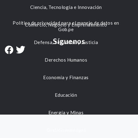
Ciencia, Tecnología e Innovación
Política de privacidad para el manejo de datos en
Comercio, Negocio y Emprendimiento
Gob.pe
Síguenos
Defensa, Seguridad y Justicia
Derechos Humanos
Economía y Finanzas
Educación
Energía y Minas
Gestión municipal