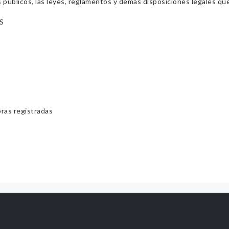
s públicos, las leyes, reglamentos y demás disposiciones legales qu
S
bras registradas