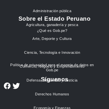
Administración pública
Sobre el Estado Peruano
Agricultura, ganadería y pesca
¿Qué es Gob.pe?
Arte, Deporte y Cultura
Ciencia, Tecnología e Innovación
Política de privacidad para el manejo de datos en
Comercio, Negocio y Emprendimiento
Gob.pe
Síguenos
Defensa, Seguridad y Justicia
Derechos Humanos
Economía y Finanzas