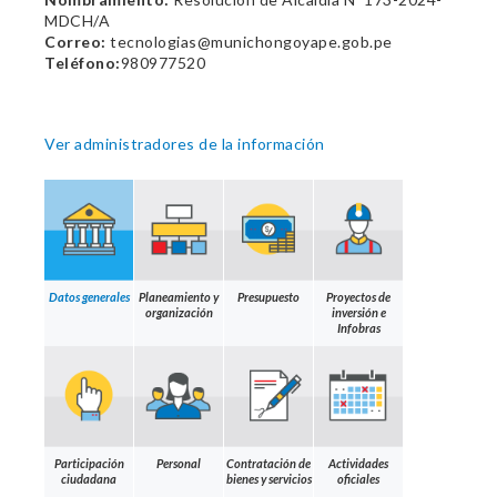
MDCH/A
Correo:
tecnologias@munichongoyape.gob.pe
Teléfono:
980977520
Ver administradores de la información
Datos generales
Planeamiento y
Presupuesto
Proyectos de
organización
inversión e
Infobras
Participación
Personal
Contratación de
Actividades
ciudadana
bienes y servicios
oficiales