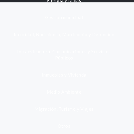
Energía y Minas
Gestión municipal
Identidad, Nacimiento, Matrimonio y Defunción
Infraestructura, Comunicaciones y Servicios
Públicos
Inmuebles y Vivienda
Medio Ambiente
Migración, Turismo y Viajes
Otros