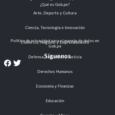
¿Qué es Gob.pe?
Arte, Deporte y Cultura
Ciencia, Tecnología e Innovación
Política de privacidad para el manejo de datos en
Comercio, Negocio y Emprendimiento
Gob.pe
Síguenos
Defensa, Seguridad y Justicia
Derechos Humanos
Economía y Finanzas
Educación