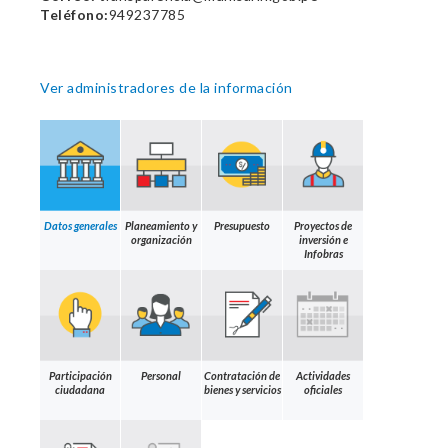
Teléfono:
949237785
Ver administradores de la información
Datos generales
Planeamiento y
Presupuesto
Proyectos de
organización
inversión e
Infobras
Participación
Personal
Contratación de
Actividades
ciudadana
bienes y servicios
oficiales