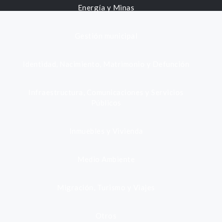
Energía y Minas
Gestión municipal
Identidad, Nacimiento, Matrimonio y Defunción
Infraestructura, Comunicaciones y Servicios
Públicos
Inmuebles y Vivienda
Medio Ambiente
Migración, Turismo y Viajes
Otros