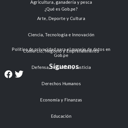
Agricultura, ganadería y pesca
¿Qué es Gob.pe?
Arte, Deporte y Cultura
Ciencia, Tecnología e Innovación
Política de privacidad para el manejo de datos en
Comercio, Negocio y Emprendimiento
Gob.pe
Síguenos
Defensa, Seguridad y Justicia
Derechos Humanos
Economía y Finanzas
Educación