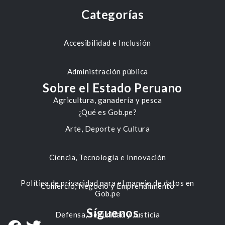
Categorías
Accesibilidad e Inclusión
Administración pública
Sobre el Estado Peruano
Agricultura, ganadería y pesca
¿Qué es Gob.pe?
Arte, Deporte y Cultura
Ciencia, Tecnología e Innovación
Política de privacidad para el manejo de datos en
Comercio, Negocio y Emprendimiento
Gob.pe
Síguenos
Defensa, Seguridad y Justicia