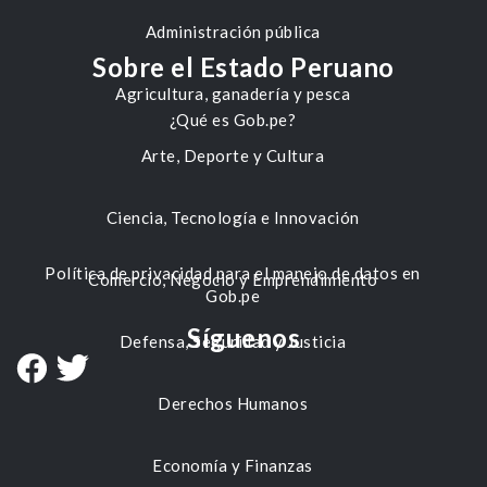
Administración pública
Sobre el Estado Peruano
Agricultura, ganadería y pesca
¿Qué es Gob.pe?
Arte, Deporte y Cultura
Ciencia, Tecnología e Innovación
Política de privacidad para el manejo de datos en
Comercio, Negocio y Emprendimiento
Gob.pe
Síguenos
Defensa, Seguridad y Justicia
Derechos Humanos
Economía y Finanzas