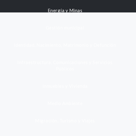
Energía y Minas
Gestión municipal
Identidad, Nacimiento, Matrimonio y Defunción
Infraestructura, Comunicaciones y Servicios
Públicos
Inmuebles y Vivienda
Medio Ambiente
Migración, Turismo y Viajes