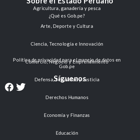
Sobre el Estado Peruano
Agricultura, ganadería y pesca
¿Qué es Gob.pe?
Arte, Deporte y Cultura
Ciencia, Tecnología e Innovación
Política de privacidad para el manejo de datos en
Comercio, Negocio y Emprendimiento
Gob.pe
Síguenos
Defensa, Seguridad y Justicia
Derechos Humanos
Economía y Finanzas
Educación