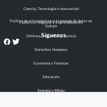
Ciencia, Tecnología e Innovación
Política de privacidad para el manejo de datos en
Comercio, Negocio y Emprendimiento
Gob.pe
Síguenos
Defensa, Seguridad y Justicia
Derechos Humanos
Economía y Finanzas
Educación
Energía y Minas
Gestión municipal