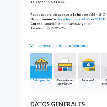
Teléfono:
916033666
Responsable de acceso a la información:
JHON
Nombramiento:
Resolución de Alcaldía Nº 03
Correo:
japaricio@municarhuaz.gob.pe
Teléfono:
929201695
Ver administradores de la información
Datos generales
Planeamiento y
Presupuesto
P
organización
inver
DATOS GENERALES