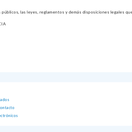
s públicos, las leyes, reglamentos y demás disposiciones legales qu
CIA
zados
contacto
ectrónicos