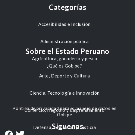
Categorías
Accesibilidad e Inclusión
Administración pública
Sobre el Estado Peruano
Agricultura, ganadería y pesca
¿Qué es Gob.pe?
Arte, Deporte y Cultura
Ciencia, Tecnología e Innovación
Política de privacidad para el manejo de datos en
Comercio, Negocio y Emprendimiento
Gob.pe
Síguenos
Defensa, Seguridad y Justicia