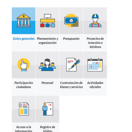
Datos generales
Planeamiento y
Presupuesto
Proyectos de
organización
inversión e
Infobras
Participación
Personal
Contratación de
Actividades
ciudadana
bienes y servicios
oficiales
Acceso a la
Registro de
información
Visitas