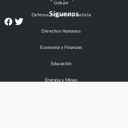
Gob.pe
Síguenos
Defensa, Seguridad y Justicia
Derechos Humanos
Economía y Finanzas
Educación
Energía y Minas
Gestión municipal
Identidad, Nacimiento, Matrimonio y Defunción