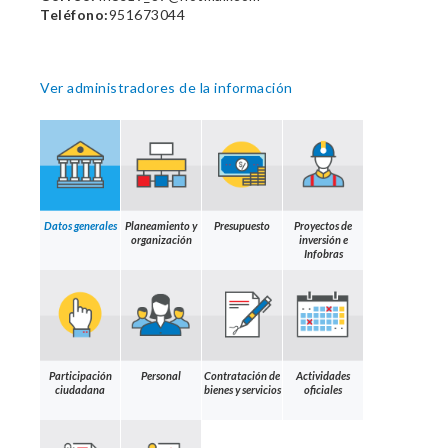
Teléfono:
951673044
Ver administradores de la información
Datos generales
Planeamiento y
Presupuesto
Proyectos de
organización
inversión e
Infobras
Participación
Personal
Contratación de
Actividades
ciudadana
bienes y servicios
oficiales