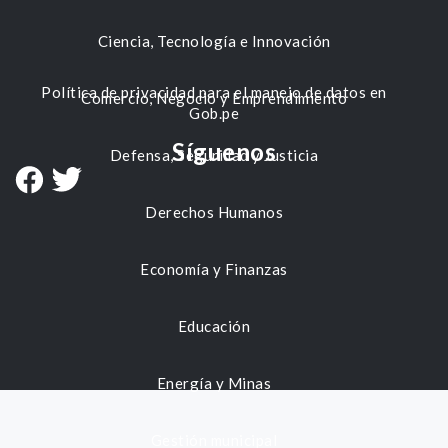
Ciencia, Tecnología e Innovación
Política de privacidad para el manejo de datos en
Comercio, Negocio y Emprendimiento
Gob.pe
Síguenos
Defensa, Seguridad y Justicia
Derechos Humanos
Economía y Finanzas
Educación
Energía y Minas
Gestión municipal