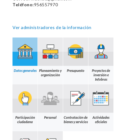
Teléfono:
956557970
Ver administradores de la información
Datos generales
Planeamiento y
Presupuesto
Proyectos de
organización
inversión e
Infobras
Participación
Personal
Contratación de
Actividades
ciudadana
bienes y servicios
oficiales