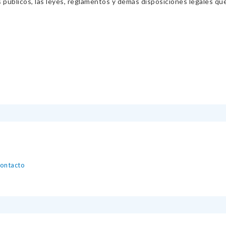
s públicos, las leyes, reglamentos y demás disposiciones legales qu
S
contacto