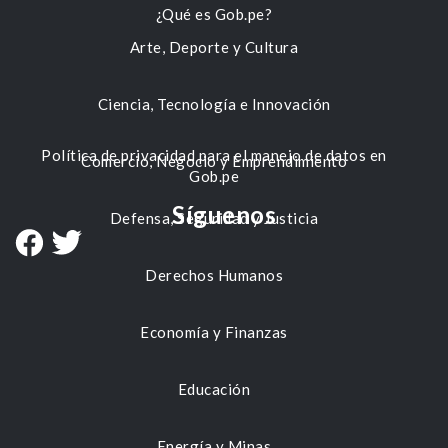
¿Qué es Gob.pe?
Arte, Deporte y Cultura
Ciencia, Tecnología e Innovación
Política de privacidad para el manejo de datos en
Comercio, Negocio y Emprendimiento
Gob.pe
Síguenos
Defensa, Seguridad y Justicia
Derechos Humanos
Economía y Finanzas
Educación
Energía y Minas