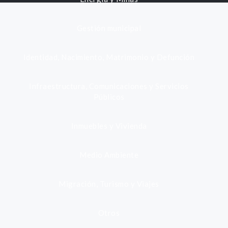
Gestión municipal
Identidad, Nacimiento, Matrimonio y Defunción
Infraestructura, Comunicaciones y Servicios
Públicos
Inmuebles y Vivienda
Medio Ambiente
Migración, Turismo y Viajes
Otros