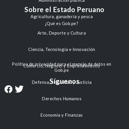
Administración pública
Sobre el Estado Peruano
Agricultura, ganadería y pesca
¿Qué es Gob.pe?
Arte, Deporte y Cultura
Ciencia, Tecnología e Innovación
Política de privacidad para el manejo de datos en
Comercio, Negocio y Emprendimiento
Gob.pe
Síguenos
Defensa, Seguridad y Justicia
Derechos Humanos
Economía y Finanzas