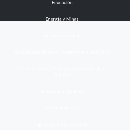
Educación
Energía y Minas
Gestión municipal
Identidad, Nacimiento, Matrimonio y Defunción
Infraestructura, Comunicaciones y Servicios
Públicos
Inmuebles y Vivienda
Medio Ambiente
Migración, Turismo y Viajes