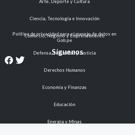
Arte, Deporte y Cultura
Ciencia, Tecnología e Innovación
Política de privacidad para el manejo de datos en
Comercio, Negocio y Emprendimiento
Gob.pe
Síguenos
Defensa, Seguridad y Justicia
Derechos Humanos
Economía y Finanzas
Educación
Energía y Minas