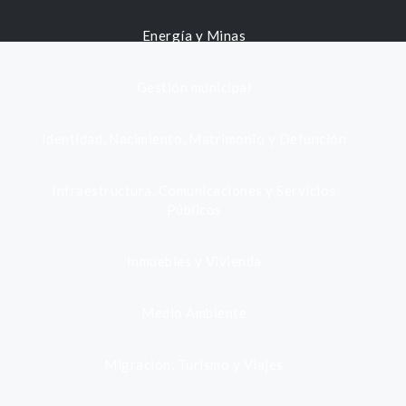
Energía y Minas
Gestión municipal
Identidad, Nacimiento, Matrimonio y Defunción
Infraestructura, Comunicaciones y Servicios
Públicos
Inmuebles y Vivienda
Medio Ambiente
Migración, Turismo y Viajes