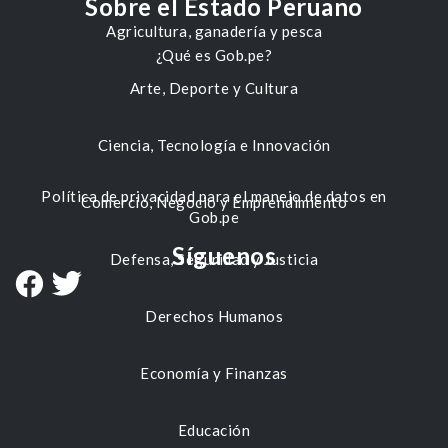
Sobre el Estado Peruano
Agricultura, ganadería y pesca
¿Qué es Gob.pe?
Arte, Deporte y Cultura
Ciencia, Tecnología e Innovación
Política de privacidad para el manejo de datos en
Comercio, Negocio y Emprendimiento
Gob.pe
Síguenos
Defensa, Seguridad y Justicia
Derechos Humanos
Economía y Finanzas
Educación