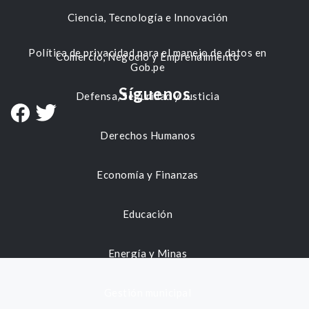
Ciencia, Tecnología e Innovación
Política de privacidad para el manejo de datos en
Comercio, Negocio y Emprendimiento
Gob.pe
Síguenos
Defensa, Seguridad y Justicia
Derechos Humanos
Economía y Finanzas
Educación
Energía y Minas
Gestión municipal