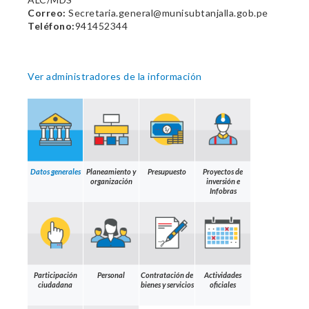
Correo:
Secretaria.general@munisubtanjalla.gob.pe
Teléfono:
941452344
Ver administradores de la información
Datos generales
Planeamiento y
Presupuesto
Proyectos de
organización
inversión e
Infobras
Participación
Personal
Contratación de
Actividades
ciudadana
bienes y servicios
oficiales