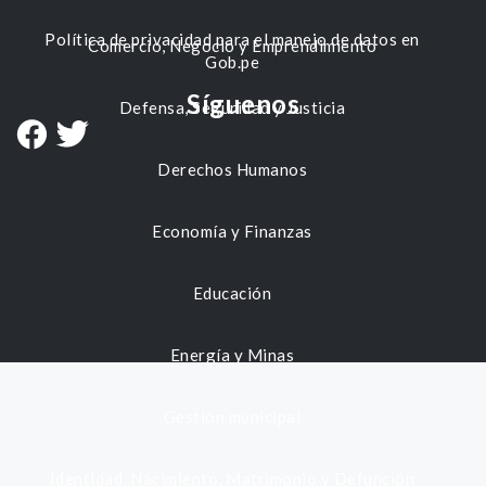
Política de privacidad para el manejo de datos en
Comercio, Negocio y Emprendimiento
Gob.pe
Síguenos
Defensa, Seguridad y Justicia
Derechos Humanos
Economía y Finanzas
Educación
Energía y Minas
Gestión municipal
Identidad, Nacimiento, Matrimonio y Defunción