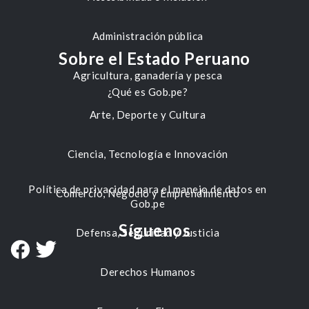
Administración pública
Sobre el Estado Peruano
Agricultura, ganadería y pesca
¿Qué es Gob.pe?
Arte, Deporte y Cultura
Ciencia, Tecnología e Innovación
Política de privacidad para el manejo de datos en
Comercio, Negocio y Emprendimiento
Gob.pe
Síguenos
Defensa, Seguridad y Justicia
Derechos Humanos