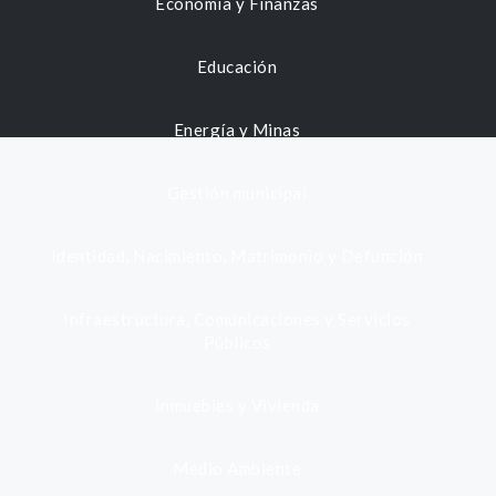
Economía y Finanzas
Educación
Energía y Minas
Gestión municipal
Identidad, Nacimiento, Matrimonio y Defunción
Infraestructura, Comunicaciones y Servicios
Públicos
Inmuebles y Vivienda
Medio Ambiente