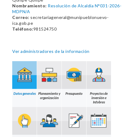
Nombramiento:
Resolución de Alcaldía N°031-2026-
MDPN/A
Correo:
secretariageneral@munipueblonuevo-
ica.gob.pe
Teléfono:
981524750
Ver administradores de la información
Datos generales
Planeamiento y
Presupuesto
Proyectos de
organización
inversión e
Infobras