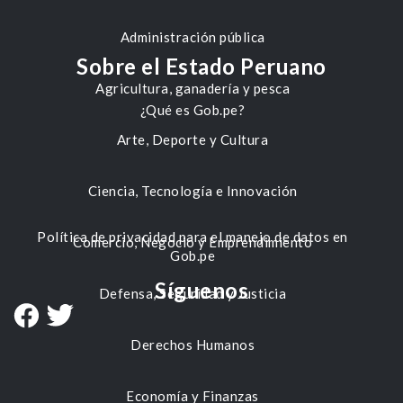
Administración pública
Sobre el Estado Peruano
Agricultura, ganadería y pesca
¿Qué es Gob.pe?
Arte, Deporte y Cultura
Ciencia, Tecnología e Innovación
Política de privacidad para el manejo de datos en
Comercio, Negocio y Emprendimiento
Gob.pe
Síguenos
Defensa, Seguridad y Justicia
Derechos Humanos
Economía y Finanzas