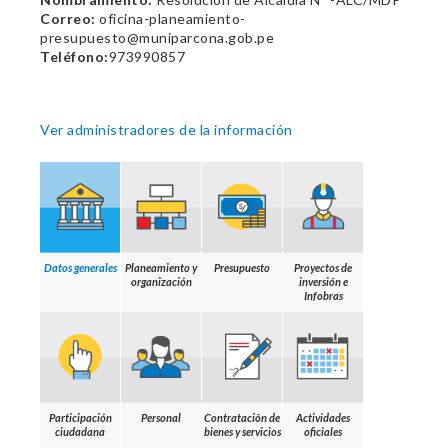
Correo:
oficina-planeamiento-
presupuesto@muniparcona.gob.pe
Teléfono:
973990857
Ver administradores de la información
Datos generales
Planeamiento y
Presupuesto
Proyectos de
organización
inversión e
Infobras
Participación
Personal
Contratación de
Actividades
ciudadana
bienes y servicios
oficiales