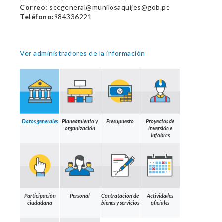
Correo:
secgeneral@munilosaquijes@gob.pe
Teléfono:
984336221
Ver administradores de la información
Datos generales
Planeamiento y
Presupuesto
Proyectos de
organización
inversión e
Infobras
Participación
Personal
Contratación de
Actividades
ciudadana
bienes y servicios
oficiales