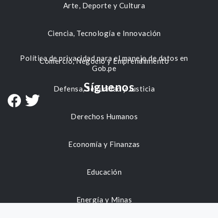
Arte, Deporte y Cultura
Ciencia, Tecnología e Innovación
Política de privacidad para el manejo de datos en
Comercio, Negocio y Emprendimiento
Gob.pe
Síguenos
Defensa, Seguridad y Justicia
Derechos Humanos
Economía y Finanzas
Educación
Energía y Minas