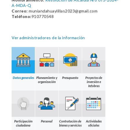
A-MDA-Q
Correo:
muniandahuaylillas2023@gmail.com
Teléfono:
910770548
Ver administradores de la información
Datos generales
Planeamiento y
Presupuesto
Proyectos de
organización
inversión e
Infobras
Participación
Personal
Contratación de
Actividades
ciudadana
bienes y servicios
oficiales