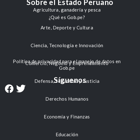
Sobre el Estado Peruano
Agricultura, ganadería y pesca
¿Qué es Gob.pe?
Arte, Deporte y Cultura
Ciencia, Tecnología e Innovación
Política de privacidad para el manejo de datos en
Comercio, Negocio y Emprendimiento
Gob.pe
Síguenos
Defensa, Seguridad y Justicia
Derechos Humanos
Economía y Finanzas
Educación