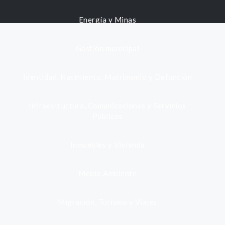
Energía y Minas
Gestión municipal
Identidad, Nacimiento, Matrimonio y Defunción
Infraestructura, Comunicaciones y Servicios
Públicos
Inmuebles y Vivienda
Medio Ambiente
Migración, Turismo y Viajes