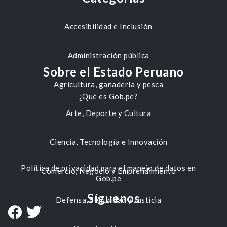
Accesibilidad e Inclusión
Administración pública
Sobre el Estado Peruano
Agricultura, ganadería y pesca
¿Qué es Gob.pe?
Arte, Deporte y Cultura
Ciencia, Tecnología e Innovación
Política de privacidad para el manejo de datos en
Comercio, Negocio y Emprendimiento
Gob.pe
Síguenos
Defensa, Seguridad y Justicia