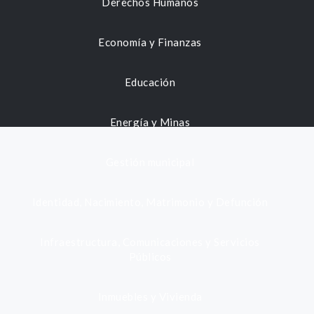
Derechos Humanos
Economía y Finanzas
Educación
Energía y Minas
Gestión municipal
Identidad, Nacimiento, Matrimonio y Defunción
Infraestructura, Comunicaciones y Servicios
Públicos
Inmuebles y Vivienda