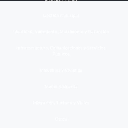
Gestión municipal
Identidad, Nacimiento, Matrimonio y Defunción
Infraestructura, Comunicaciones y Servicios
Públicos
Inmuebles y Vivienda
Medio Ambiente
Migración, Turismo y Viajes
Otros