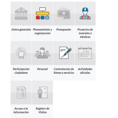
Datos generales
Planeamiento y
Presupuesto
Proyectos de
organización
inversión e
Infobras
Participación
Personal
Contratación de
Actividades
ciudadana
bienes y servicios
oficiales
Acceso a la
Registro de
información
Visitas