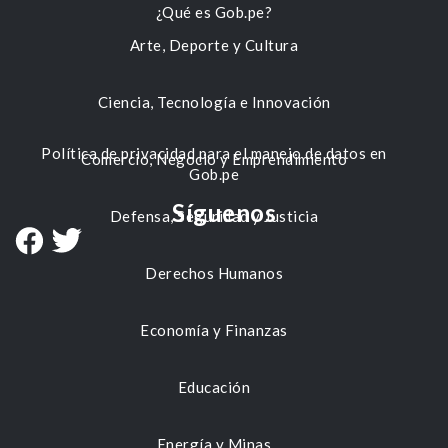
¿Qué es Gob.pe?
Arte, Deporte y Cultura
Ciencia, Tecnología e Innovación
Política de privacidad para el manejo de datos en
Comercio, Negocio y Emprendimiento
Gob.pe
Síguenos
Defensa, Seguridad y Justicia
Derechos Humanos
Economía y Finanzas
Educación
Energía y Minas