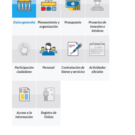
Datos generales
Planeamiento y
Presupuesto
Proyectos de
organización
inversión e
Infobras
Participación
Personal
Contratación de
Actividades
ciudadana
bienes y servicios
oficiales
Acceso a la
Registro de
información
Visitas