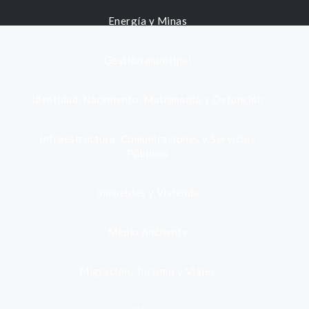
Energía y Minas
Gestión municipal
Identidad, Nacimiento, Matrimonio y Defunción
Infraestructura, Comunicaciones y Servicios
Públicos
Inmuebles y Vivienda
Medio Ambiente
Migración, Turismo y Viajes