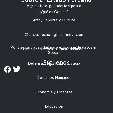
Agricultura, ganadería y pesca
¿Qué es Gob.pe?
Arte, Deporte y Cultura
Ciencia, Tecnología e Innovación
Política de privacidad para el manejo de datos en
Comercio, Negocio y Emprendimiento
Gob.pe
Síguenos
Defensa, Seguridad y Justicia
Derechos Humanos
Economía y Finanzas
Educación