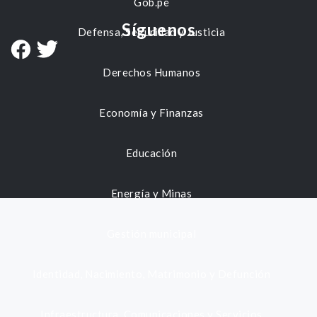
Gob.pe
Síguenos
Defensa, Seguridad y Justicia
Derechos Humanos
Economía y Finanzas
Educación
Energía y Minas
Gestión municipal
Identidad, Nacimiento, Matrimonio y Defunción
Infraestructura, Comunicaciones y Servicios