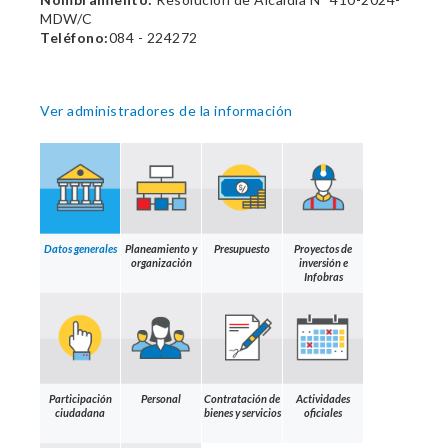
MDW/C
Teléfono:
084 - 224272
Ver administradores de la información
Datos generales
Planeamiento y
Presupuesto
Proyectos de
organización
inversión e
Infobras
Participación
Personal
Contratación de
Actividades
ciudadana
bienes y servicios
oficiales