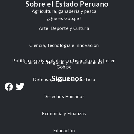
Sobre el Estado Peruano
Agricultura, ganadería y pesca
¿Qué es Gob.pe?
Arte, Deporte y Cultura
Ciencia, Tecnología e Innovación
Política de privacidad para el manejo de datos en
Comercio, Negocio y Emprendimiento
Gob.pe
Síguenos
Defensa, Seguridad y Justicia
Derechos Humanos
Economía y Finanzas
Educación