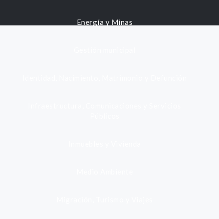
Energía y Minas
Gestión municipal
Identidad, Nacimiento, Matrimonio y Defunción
Infraestructura, Comunicaciones y Servicios
Públicos
Inmuebles y Vivienda
Medio Ambiente
Migración, Turismo y Viajes