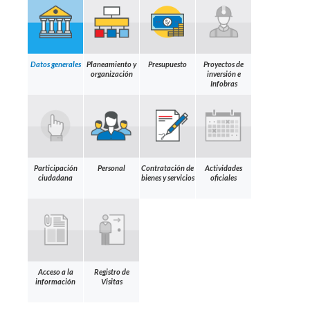
Datos generales
Planeamiento y
Presupuesto
Proyectos de
organización
inversión e
Infobras
Participación
Personal
Contratación de
Actividades
ciudadana
bienes y servicios
oficiales
Acceso a la
Registro de
información
Visitas