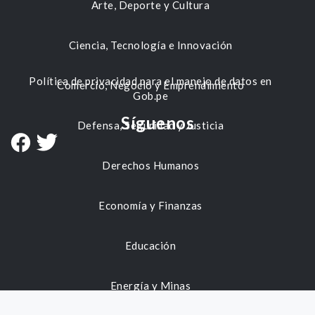
Arte, Deporte y Cultura
Ciencia, Tecnología e Innovación
Política de privacidad para el manejo de datos en
Comercio, Negocio y Emprendimiento
Gob.pe
Síguenos
Defensa, Seguridad y Justicia
Derechos Humanos
Economía y Finanzas
Educación
Energía y Minas