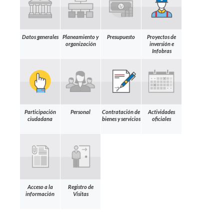
Datos generales
Planeamiento y
Presupuesto
Proyectos de
organización
inversión e
Infobras
Participación
Personal
Contratación de
Actividades
ciudadana
bienes y servicios
oficiales
Acceso a la
Registro de
información
Visitas