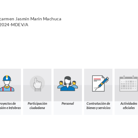
carmen Jasmin Marin Machuca
1-2024-MDEV/A
royectos de
Participación
Personal
Contratación de
Actividades
sión e Infobras
ciudadana
bienes y servicios
oficiales