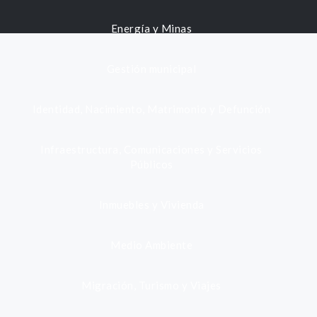
Energía y Minas
Gestión municipal
Identidad, Nacimiento, Matrimonio y Defunción
Infraestructura, Comunicaciones y Servicios
Públicos
Inmuebles y Vivienda
Medio Ambiente
Migración, Turismo y Viajes