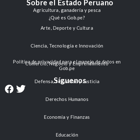
Sobre el Estado Peruano
Agricultura, ganadería y pesca
¿Qué es Gob.pe?
Arte, Deporte y Cultura
Ciencia, Tecnología e Innovación
Política de privacidad para el manejo de datos en
Comercio, Negocio y Emprendimiento
Gob.pe
Síguenos
Defensa, Seguridad y Justicia
Derechos Humanos
Economía y Finanzas
Educación