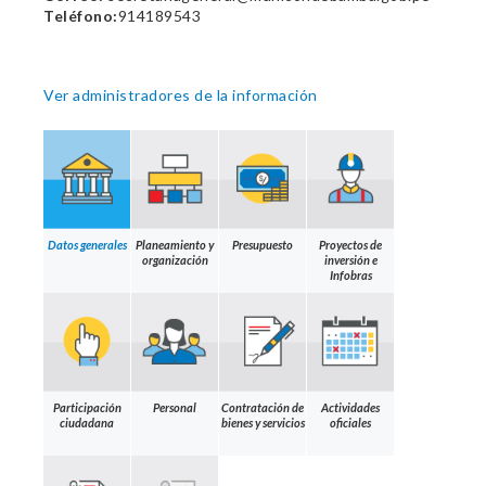
Teléfono:
914189543
Ver administradores de la información
Datos generales
Planeamiento y
Presupuesto
Proyectos de
organización
inversión e
Infobras
Participación
Personal
Contratación de
Actividades
ciudadana
bienes y servicios
oficiales