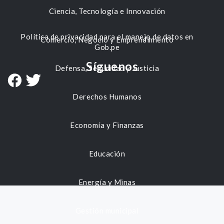
Ciencia, Tecnología e Innovación
Política de privacidad para el manejo de datos en
Comercio, Negocio y Emprendimiento
Gob.pe
Síguenos
Defensa, Seguridad y Justicia
Derechos Humanos
Economía y Finanzas
Educación
Energía y Minas
Gestión municipal