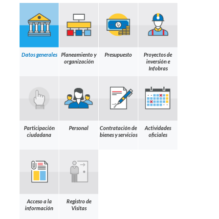
Datos generales
Planeamiento y
Presupuesto
Proyectos de
organización
inversión e
Infobras
Participación
Personal
Contratación de
Actividades
ciudadana
bienes y servicios
oficiales
Acceso a la
Registro de
información
Visitas