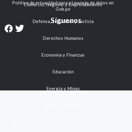
Política de privacidad para el manejo de datos en
Comercio, Negocio y Emprendimiento
Gob.pe
Síguenos
Defensa, Seguridad y Justicia
Derechos Humanos
Economía y Finanzas
Educación
Energía y Minas
Gestión municipal
Identidad, Nacimiento, Matrimonio y Defunción