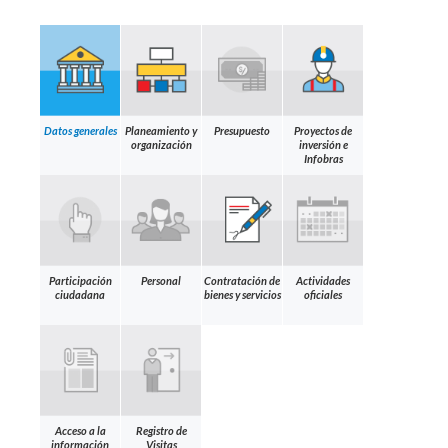
Datos generales
Planeamiento y
Presupuesto
Proyectos de
organización
inversión e
Infobras
Participación
Personal
Contratación de
Actividades
ciudadana
bienes y servicios
oficiales
Acceso a la
Registro de
información
Visitas