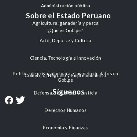
Administración pública
Sobre el Estado Peruano
Agricultura, ganadería y pesca
¿Qué es Gob.pe?
Arte, Deporte y Cultura
Ciencia, Tecnología e Innovación
Política de privacidad para el manejo de datos en
Comercio, Negocio y Emprendimiento
Gob.pe
Síguenos
Defensa, Seguridad y Justicia
Derechos Humanos
Economía y Finanzas