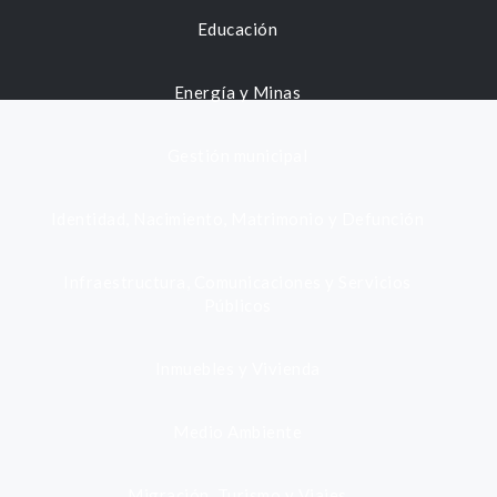
Educación
Energía y Minas
Gestión municipal
Identidad, Nacimiento, Matrimonio y Defunción
Infraestructura, Comunicaciones y Servicios
Públicos
Inmuebles y Vivienda
Medio Ambiente
Migración, Turismo y Viajes