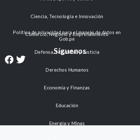
Ciencia, Tecnología e Innovación
Política de privacidad para el manejo de datos en
Comercio, Negocio y Emprendimiento
Gob.pe
Síguenos
Defensa, Seguridad y Justicia
Derechos Humanos
Economía y Finanzas
Educación
Energía y Minas